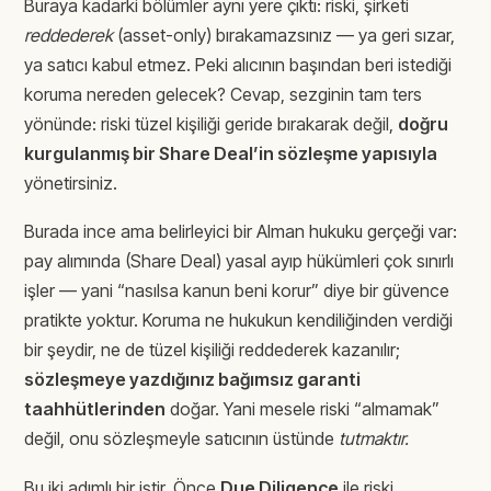
Buraya kadarki bölümler aynı yere çıktı: riski, şirketi
reddederek
(asset-only) bırakamazsınız — ya geri sızar,
ya satıcı kabul etmez. Peki alıcının başından beri istediği
koruma nereden gelecek? Cevap, sezginin tam ters
yönünde: riski tüzel kişiliği geride bırakarak değil,
doğru
kurgulanmış bir Share Deal’in sözleşme yapısıyla
yönetirsiniz.
Burada ince ama belirleyici bir Alman hukuku gerçeği var:
pay alımında (Share Deal) yasal ayıp hükümleri çok sınırlı
işler — yani “nasılsa kanun beni korur” diye bir güvence
pratikte yoktur. Koruma ne hukukun kendiliğinden verdiği
bir şeydir, ne de tüzel kişiliği reddederek kazanılır;
sözleşmeye yazdığınız bağımsız garanti
taahhütlerinden
doğar. Yani mesele riski “almamak”
değil, onu sözleşmeyle satıcının üstünde
tutmaktır.
Bu iki adımlı bir iştir. Önce
Due Diligence
ile riski