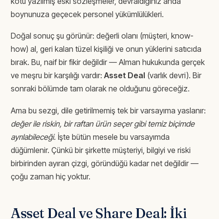
kötü yazılmış eski sözleşmeler, devraldığınız anda
boynunuza geçecek personel yükümlülükleri.
Doğal sonuç şu görünür: değerli olanı (müşteri, know-
how) al, geri kalan tüzel kişiliği ve onun yüklerini satıcıda
bırak. Bu, naif bir fikir değildir — Alman hukukunda gerçek
ve meşru bir karşılığı vardır:
Asset Deal
(varlık devri). Bir
sonraki bölümde tam olarak ne olduğunu göreceğiz.
Ama bu sezgi, dile getirilmemiş tek bir varsayıma yaslanır:
değer ile riskin, bir raftan ürün seçer gibi temiz biçimde
ayrılabileceği.
İşte bütün mesele bu varsayımda
düğümlenir. Çünkü bir şirkette müşteriyi, bilgiyi ve riski
birbirinden ayıran çizgi, göründüğü kadar net değildir —
çoğu zaman hiç yoktur.
Asset Deal ve Share Deal: İki