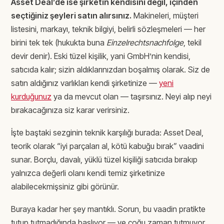
Asset Deal’de ise şirketin kendisini değil, içinden
seçtiğiniz şeyleri satın alırsınız.
Makineleri, müşteri
listesini, markayı, teknik bilgiyi, belirli sözleşmeleri — her
birini tek tek (hukukta buna
Einzelrechtsnachfolge
, tekil
devir denir). Eski tüzel kişilik, yani GmbH’nin kendisi,
satıcıda kalır; sizin aldıklarınızdan boşalmış olarak. Siz de
satın aldığınız varlıkları kendi şirketinize —
yeni
kurduğunuz
ya da mevcut olan — taşırsınız. Neyi alıp neyi
bırakacağınıza siz karar verirsiniz.
İşte baştaki sezginin teknik karşılığı burada: Asset Deal,
teorik olarak “iyi parçaları al, kötü kabuğu bırak” vaadini
sunar. Borçlu, davalı, yüklü tüzel kişiliği satıcıda bırakıp
yalnızca değerli olanı kendi temiz şirketinize
alabilecekmişsiniz gibi görünür.
Buraya kadar her şey mantıklı. Sorun, bu vaadin pratikte
tutup tutmadığında başlıyor — ve çoğu zaman tutmuyor.