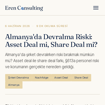
← Tüm yazılar
6 HAZIRAN 2026
·
9 DK OKUMA SÜRESI
Almanya'da Devralma Riski:
Asset Deal mi, Share Deal mi?
Almanya'da şirket devralırken riski bırakmak mümkün
mü? Asset deal ile share deal farkı, §613a personel riski
ve korumanın gerçekte nereden geldiği.
Şirket Devralma
Nachfolge
Asset Deal
Share Deal
Almanya