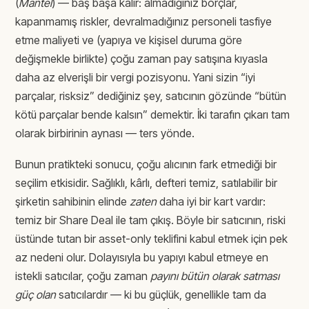
(
Mantel
) — baş başa kalır: almadığınız borçlar,
kapanmamış riskler, devralmadığınız personeli tasfiye
etme maliyeti ve (yapıya ve kişisel duruma göre
değişmekle birlikte) çoğu zaman pay satışına kıyasla
daha az elverişli bir vergi pozisyonu. Yani sizin “iyi
parçalar, risksiz” dediğiniz şey, satıcının gözünde “bütün
kötü parçalar bende kalsın” demektir. İki tarafın çıkarı tam
olarak birbirinin aynası — ters yönde.
Bunun pratikteki sonucu, çoğu alıcının fark etmediği bir
seçilim etkisidir. Sağlıklı, kârlı, defteri temiz, satılabilir bir
şirketin sahibinin elinde
zaten
daha iyi bir kart vardır:
temiz bir Share Deal ile tam çıkış. Böyle bir satıcının, riski
üstünde tutan bir asset-only teklifini kabul etmek için pek
az nedeni olur. Dolayısıyla bu yapıyı kabul etmeye en
istekli satıcılar, çoğu zaman
payını bütün olarak satması
güç olan
satıcılardır — ki bu güçlük, genellikle tam da