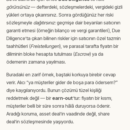
görürsünüz
— defterdeki, sözleşmelerdeki, vergideki gizli
yükleri ortaya çıkarırsınız. Sonra gördüğünüz her riski
sözleşmeyle
dağıtırsınız:
geçmişe dair beyanları satıcının
garanti etmesi (örneğin bilanço ve vergi garantileri), Due
Diligence’ta çıkan bilinen riskler için satıcının özel tazmin
taahhütleri (
Freistellungen
), ve parasal tarafta fiyatın bir
diliminin bloke hesapta tutulması (
Escrow
) ya da
ödemenin zamana yayılması.
Buradaki en zarif örnek, baştaki korkuya birebir cevap
verir. Alıcı “ya müşteriler gider de boşa para ödersem?”
diye kaygılanıyordu. Bunun çözümü tüzel kişiliği
reddetmek değil — bir
earn-out
’tur: fiyatın bir kısmı,
müşteriler belli bir süre sonra hâlâ duruyorsa ödenir.
Aradığı koruma, asset deal’in vaadinde değil, share
deal’in sözleşmesinde yaşıyordu.