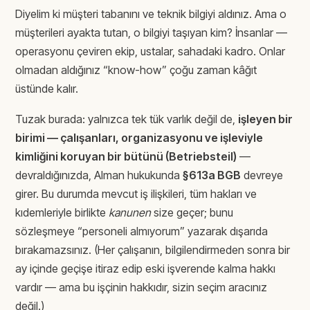
Diyelim ki müşteri tabanını ve teknik bilgiyi aldınız. Ama o
müşterileri ayakta tutan, o bilgiyi taşıyan kim? İnsanlar —
operasyonu çeviren ekip, ustalar, sahadaki kadro. Onlar
olmadan aldığınız “know-how” çoğu zaman kâğıt
üstünde kalır.
Tuzak burada: yalnızca tek tük varlık değil de,
işleyen bir
birimi — çalışanları, organizasyonu ve işleviyle
kimliğini koruyan bir bütünü (Betriebsteil)
—
devraldığınızda, Alman hukukunda
§613a BGB
devreye
girer. Bu durumda mevcut iş ilişkileri, tüm hakları ve
kıdemleriyle birlikte
kanunen
size geçer; bunu
sözleşmeye “personeli almıyorum” yazarak dışarıda
bırakamazsınız. (Her çalışanın, bilgilendirmeden sonra bir
ay içinde geçişe itiraz edip eski işverende kalma hakkı
vardır — ama bu işçinin hakkıdır, sizin seçim aracınız
değil.)