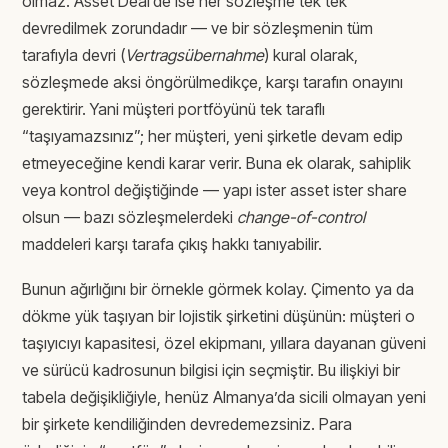
olmaz. Asset Deal’de ise her sözleşme tek tek
devredilmek zorundadır — ve bir sözleşmenin tüm
tarafıyla devri (
Vertragsübernahme
) kural olarak,
sözleşmede aksi öngörülmedikçe, karşı tarafın onayını
gerektirir. Yani müşteri portföyünü tek taraflı
“taşıyamazsınız”; her müşteri, yeni şirketle devam edip
etmeyeceğine kendi karar verir. Buna ek olarak, sahiplik
veya kontrol değiştiğinde — yapı ister asset ister share
olsun — bazı sözleşmelerdeki
change-of-control
maddeleri karşı tarafa çıkış hakkı tanıyabilir.
Bunun ağırlığını bir örnekle görmek kolay. Çimento ya da
dökme yük taşıyan bir lojistik şirketini düşünün: müşteri o
taşıyıcıyı kapasitesi, özel ekipmanı, yıllara dayanan güveni
ve sürücü kadrosunun bilgisi için seçmiştir. Bu ilişkiyi bir
tabela değişikliğiyle, henüz Almanya’da sicili olmayan yeni
bir şirkete kendiliğinden devredemezsiniz. Para