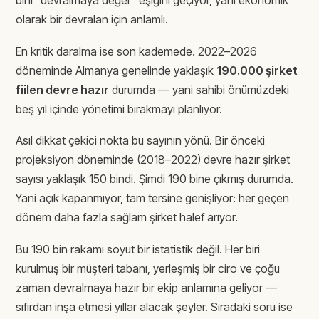
bini “devralmaya değer” eşiğini geçiyor, yani ekonomik
olarak bir devralan için anlamlı.
En kritik daralma ise son kademede. 2022–2026
döneminde Almanya genelinde yaklaşık
190.000 şirket
fiilen devre hazır
durumda — yani sahibi önümüzdeki
beş yıl içinde yönetimi bırakmayı planlıyor.
Asıl dikkat çekici nokta bu sayının yönü. Bir önceki
projeksiyon döneminde (2018–2022) devre hazır şirket
sayısı yaklaşık 150 bindi. Şimdi 190 bine çıkmış durumda.
Yani açık kapanmıyor, tam tersine genişliyor: her geçen
dönem daha fazla sağlam şirket halef arıyor.
Bu 190 bin rakamı soyut bir istatistik değil. Her biri
kurulmuş bir müşteri tabanı, yerleşmiş bir ciro ve çoğu
zaman devralmaya hazır bir ekip anlamına geliyor —
sıfırdan inşa etmesi yıllar alacak şeyler. Sıradaki soru ise