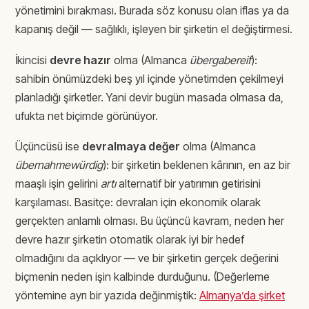
yönetimini bırakması. Burada söz konusu olan iflas ya da
kapanış değil — sağlıklı, işleyen bir şirketin el değiştirmesi.
İkincisi
devre hazır
olma (Almanca
übergabereif
):
sahibin önümüzdeki beş yıl içinde yönetimden çekilmeyi
planladığı şirketler. Yani devir bugün masada olmasa da,
ufukta net biçimde görünüyor.
Üçüncüsü ise
devralmaya değer
olma (Almanca
übernahmewürdig
): bir şirketin beklenen kârının, en az bir
maaşlı işin gelirini
artı
alternatif bir yatırımın getirisini
karşılaması. Basitçe: devralan için ekonomik olarak
gerçekten anlamlı olması. Bu üçüncü kavram, neden her
devre hazır şirketin otomatik olarak iyi bir hedef
olmadığını da açıklıyor — ve bir şirketin gerçek değerini
biçmenin neden işin kalbinde durduğunu. (Değerleme
yöntemine ayrı bir yazıda değinmiştik:
Almanya’da şirket