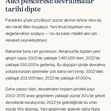
Alıcı penceresi: devralmalar
tarihî dipte
Paradoks şöyle çözülüyor: pazar alıcının lehine olsa da,
alıcı tarafı fiilen boşalıyor. Yani fırsat büyürken onu
değerlendiren azalıyor — bu da kalan nitelikli alıcı için
rekabeti seyrekleştiriyor.
Rakamlar bunu net gösteriyor. Almanya’da toplam yeni
girişim sayısı 2002’de yaklaşık 1.461.000 iken, 2022’de
yaklaşık 550.000’e gerilemiş. Bu düşüşün içinde devralma
yoluyla kurulan işletmeler çok daha sert inmiş: 2002’deki
yaklaşık 203.000’den, 2022’de yaklaşık 47.000’e.
Daha çarpıcı olan, devralmanın toplam içindeki payı.
2002–2015 arası girişimlerin yaklaşık yüzde 30’u bir şirketi
devralarak kuruluyordu; 2022’ye gelindiğinde bu oran
yüzde 14’e düşmüş. Yani girişimciler giderek daha fazla