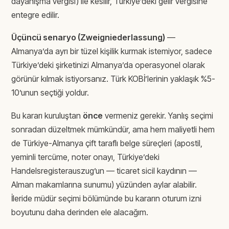
dayanışma vergisi) ile kesilir, Türkiye’deki gelir vergisine
entegre edilir.
Üçüncü senaryo (Zweigniederlassung)
—
Almanya’da ayrı bir tüzel kişilik kurmak istemiyor, sadece
Türkiye’deki şirketinizi Almanya’da operasyonel olarak
görünür kılmak istiyorsanız. Türk KOBİ’lerinin yaklaşık %5-
10’unun seçtiği yoldur.
Bu kararı kuruluştan
önce
vermeniz gerekir. Yanlış seçimi
sonradan düzeltmek mümkündür, ama hem maliyetli hem
de Türkiye-Almanya çift taraflı belge süreçleri (apostil,
yeminli tercüme, noter onayı, Türkiye’deki
Handelsregisterauszug’un — ticaret sicil kaydının —
Alman makamlarına sunumu) yüzünden aylar alabilir.
İleride müdür seçimi bölümünde bu kararın oturum izni
boyutunu daha derinden ele alacağım.