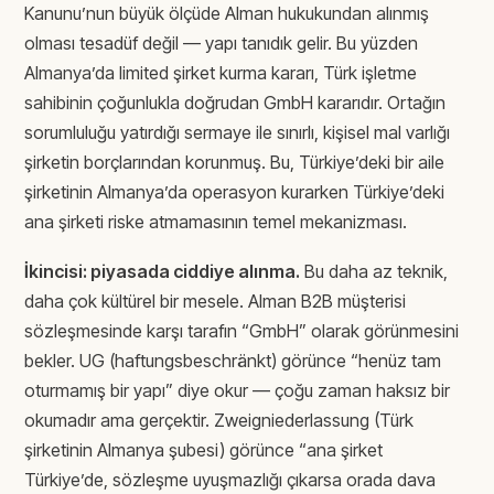
Kanunu’nun büyük ölçüde Alman hukukundan alınmış
olması tesadüf değil — yapı tanıdık gelir. Bu yüzden
Almanya’da limited şirket kurma kararı, Türk işletme
sahibinin çoğunlukla doğrudan GmbH kararıdır. Ortağın
sorumluluğu yatırdığı sermaye ile sınırlı, kişisel mal varlığı
şirketin borçlarından korunmuş. Bu, Türkiye’deki bir aile
şirketinin Almanya’da operasyon kurarken Türkiye’deki
ana şirketi riske atmamasının temel mekanizması.
İkincisi: piyasada ciddiye alınma.
Bu daha az teknik,
daha çok kültürel bir mesele. Alman B2B müşterisi
sözleşmesinde karşı tarafın “GmbH” olarak görünmesini
bekler. UG (haftungsbeschränkt) görünce “henüz tam
oturmamış bir yapı” diye okur — çoğu zaman haksız bir
okumadır ama gerçektir. Zweigniederlassung (Türk
şirketinin Almanya şubesi) görünce “ana şirket
Türkiye’de, sözleşme uyuşmazlığı çıkarsa orada dava