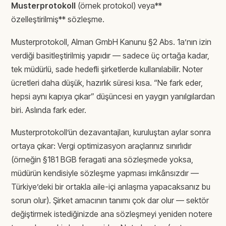
Musterprotokoll
(örnek protokol) veya**
özelleştirilmiş** sözleşme.
Musterprotokoll, Alman GmbH Kanunu §2 Abs. 1a’nın izin
verdiği basitleştirilmiş yapıdır — sadece üç ortağa kadar,
tek müdürlü, sade hedefli şirketlerde kullanılabilir. Noter
ücretleri daha düşük, hazırlık süresi kısa. “Ne fark eder,
hepsi aynı kapıya çıkar” düşüncesi en yaygın yanılgılardan
biri. Aslında fark eder.
Musterprotokoll’ün dezavantajları, kuruluştan aylar sonra
ortaya çıkar: Vergi optimizasyon araçlarınız sınırlıdır
(örneğin §181 BGB feragati ana sözleşmede yoksa,
müdürün kendisiyle sözleşme yapması imkânsızdır —
Türkiye’deki bir ortakla aile-içi anlaşma yapacaksanız bu
sorun olur). Şirket amacının tanımı çok dar olur — sektör
değiştirmek istediğinizde ana sözleşmeyi yeniden notere