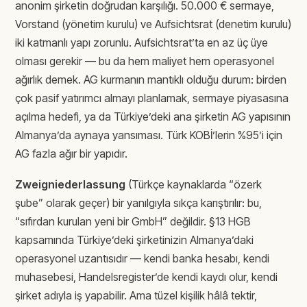
anonim şirketin doğrudan karşılığı. 50.000 € sermaye,
Vorstand (yönetim kurulu) ve Aufsichtsrat (denetim kurulu)
iki katmanlı yapı zorunlu. Aufsichtsrat’ta en az üç üye
olması gerekir — bu da hem maliyet hem operasyonel
ağırlık demek. AG kurmanın mantıklı olduğu durum: birden
çok pasif yatırımcı almayı planlamak, sermaye piyasasına
açılma hedefi, ya da Türkiye’deki ana şirketin AG yapısının
Almanya’da aynaya yansıması. Türk KOBİ’lerin %95’i için
AG fazla ağır bir yapıdır.
Zweigniederlassung
(Türkçe kaynaklarda “özerk
şube” olarak geçer) bir yanılgıyla sıkça karıştırılır: bu,
“sıfırdan kurulan yeni bir GmbH” değildir. §13 HGB
kapsamında Türkiye’deki şirketinizin Almanya’daki
operasyonel uzantısıdır — kendi banka hesabı, kendi
muhasebesi, Handelsregister’de kendi kaydı olur, kendi
şirket adıyla iş yapabilir. Ama tüzel kişilik hâlâ tektir,