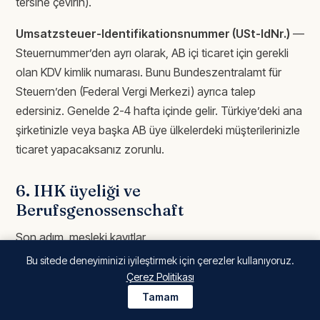
tersine çevirin).
Umsatzsteuer-Identifikationsnummer (USt-IdNr.)
—
Steuernummer’den ayrı olarak, AB içi ticaret için gerekli
olan KDV kimlik numarası. Bunu Bundeszentralamt für
Steuern’den (Federal Vergi Merkezi) ayrıca talep
edersiniz. Genelde 2-4 hafta içinde gelir. Türkiye’deki ana
şirketinizle veya başka AB üye ülkelerdeki müşterilerinizle
ticaret yapacaksanız zorunlu.
6. IHK üyeliği ve
Berufsgenossenschaft
Son adım, mesleki kayıtlar.
Bu sitede deneyiminizi iyileştirmek için çerezler kullanıyoruz.
IHK üyeliği
(Industrie- und Handelskammer, Sanayi ve
Çerez Politikası
Ticaret Odası) — Almanya’da ticari faaliyet gösteren her
Tamam
GmbH için zorunludur, opsiyonel değildir. IHK size üyelik