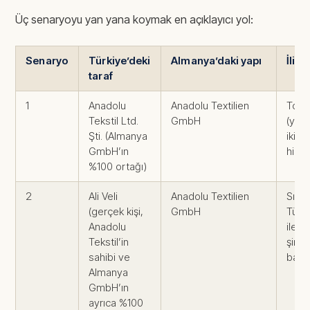
Üç senaryoyu yan yana koymak en açıklayıcı yol:
Senaryo
Türkiye’deki
Almanya’daki yapı
İlişk
taraf
1
Anadolu
Anadolu Textilien
Toch
Tekstil Ltd.
GmbH
(yan 
Şti. (Almanya
iki ay
GmbH’ın
hisse
%100 ortağı)
2
Ali Veli
Anadolu Textilien
Sıra
(gerçek kişi,
GmbH
Türki
Anadolu
ile A
Tekstil’in
şirke
sahibi ve
bağı
Almanya
GmbH’ın
ayrıca %100