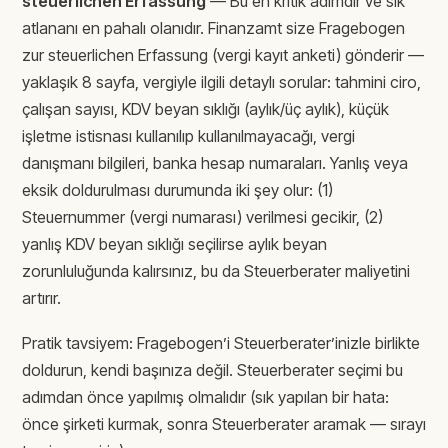
steuerlichen Erfassung
— Bu en kritik adımdır ve sık
atlananı en pahalı olanıdır. Finanzamt size Fragebogen
zur steuerlichen Erfassung (vergi kayıt anketi) gönderir —
yaklaşık 8 sayfa, vergiyle ilgili detaylı sorular: tahmini ciro,
çalışan sayısı, KDV beyan sıklığı (aylık/üç aylık), küçük
işletme istisnası kullanılıp kullanılmayacağı, vergi
danışmanı bilgileri, banka hesap numaraları. Yanlış veya
eksik doldurulması durumunda iki şey olur: (1)
Steuernummer (vergi numarası) verilmesi gecikir, (2)
yanlış KDV beyan sıklığı seçilirse aylık beyan
zorunluluğunda kalırsınız, bu da Steuerberater maliyetini
artırır.
Pratik tavsiyem: Fragebogen’i Steuerberater’inizle birlikte
doldurun, kendi başınıza değil. Steuerberater seçimi bu
adımdan önce yapılmış olmalıdır (sık yapılan bir hata:
önce şirketi kurmak, sonra Steuerberater aramak — sırayı