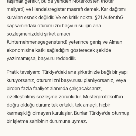
taşımak gerekir, bu da yeniden Notarkosten (noter
maliyeti) ve Handelsregister masrafı demek. Kar dağıtımı
kuralları esnek değildir. Ve en kritik nokta: §21 AufenthG
kapsamındaki oturum izni başvurusu için ana
sözleşmenizdeki şirket amacı
(Unternehmensgegenstand) yeterince geniş ve Alman
ekonomisine katkı sağladığını gösterecek şekilde
yazılmamışsa, başvuru reddedilir.
Pratik tavsiyem: Türkiye’deki ana şirketinizle bağlı bir yapı
kuruyorsanız, oturum izni başvurusu planlıyorsanız, veya
birden fazla faaliyet alanında çalışacaksanız,
özelleştirilmiş sözleşme zorunludur. Musterprotokoll’ün
doğru olduğu durum: tek ortaklı, tek amaçlı, hiçbir
karmaşıklığı olmayan kuruluşlar. Bunlar Türkiye’de oturmuş
bir işletme sahibinin durumuna uymaz.