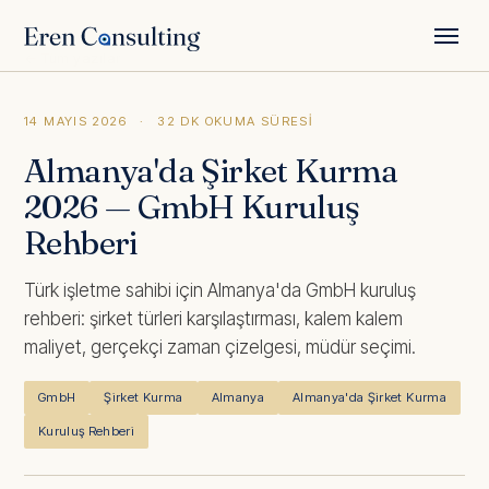
← Tüm yazılar
14 MAYIS 2026
·
32 DK OKUMA SÜRESI
Almanya'da Şirket Kurma
2026 — GmbH Kuruluş
Rehberi
Türk işletme sahibi için Almanya'da GmbH kuruluş
rehberi: şirket türleri karşılaştırması, kalem kalem
maliyet, gerçekçi zaman çizelgesi, müdür seçimi.
GmbH
Şirket Kurma
Almanya
Almanya'da Şirket Kurma
Kuruluş Rehberi