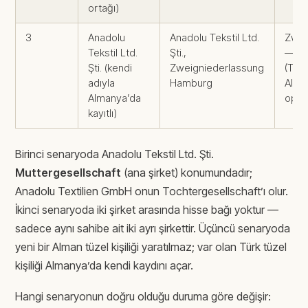
ortağı)
3
Anadolu
Anadolu Tekstil Ltd.
Zwei
Tekstil Ltd.
Şti.,
— tek
Şti. (kendi
Zweigniederlassung
(Türk 
adıyla
Hamburg
Alma
Almanya’da
oper
kayıtlı)
Birinci senaryoda Anadolu Tekstil Ltd. Şti.
Muttergesellschaft
(ana şirket) konumundadır;
Anadolu Textilien GmbH onun Tochtergesellschaft’ı olur.
İkinci senaryoda iki şirket arasında hisse bağı yoktur —
sadece aynı sahibe ait iki ayrı şirkettir. Üçüncü senaryoda
yeni bir Alman tüzel kişiliği yaratılmaz; var olan Türk tüzel
kişiliği Almanya’da kendi kaydını açar.
Hangi senaryonun doğru olduğu duruma göre değişir: