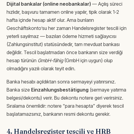
Dijital bankalar (online neobankalar)
— Açılış süreci
hızlıdır, başvuru tamamen online yapılır, tipik olarak 1-2
hafta içinde hesap aktif olur. Ama bunların
Geschäftskonto’su her zaman Handelsregister tescili için
yeterli sayılmaz — bazıları ödeme hizmeti sağlayıcısı
(Zahlungsinstitut) statüsündedir, tam mevduat bankası
değildir. Tescil başlatmadan önce bankanın size verdiği
hesap türünün
GmbH-fähig
(GmbH için uygun) olup
olmadığını yazılı olarak teyit edin.
Banka hesabı açıldıktan sonra sermayeyi yatırırsınız.
Banka size
Einzahlungsbestätigung
(sermaye yatırma
belgesi/dekontu) verir. Bu dekontu notere geri verirsiniz.
Sıralama önemlidir: notere “para hesapta” diyerek tescil
başlatamazsınız, bankanın resmi dekontu gerekir.
4. Handelsregister tescili ve HRB