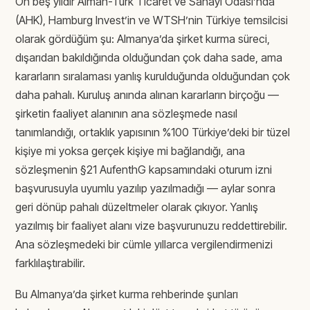
On beş yıldır Alman-Türk Ticaret ve Sanayi Odası’nda
(AHK), Hamburg Invest’in ve WTSH’nin Türkiye temsilcisi
olarak gördüğüm şu: Almanya’da şirket kurma süreci,
dışarıdan bakıldığında olduğundan çok daha sade, ama
kararların sıralaması yanlış kurulduğunda olduğundan çok
daha pahalı. Kuruluş anında alınan kararların birçoğu —
şirketin faaliyet alanının ana sözleşmede nasıl
tanımlandığı, ortaklık yapısının %100 Türkiye’deki bir tüzel
kişiye mi yoksa gerçek kişiye mi bağlandığı, ana
sözleşmenin §21 AufenthG kapsamındaki oturum izni
başvurusuyla uyumlu yazılıp yazılmadığı — aylar sonra
geri dönüp pahalı düzeltmeler olarak çıkıyor. Yanlış
yazılmış bir faaliyet alanı vize başvurunuzu reddettirebilir.
Ana sözleşmedeki bir cümle yıllarca vergilendirmenizi
farklılaştırabilir.
Bu Almanya’da şirket kurma rehberinde şunları