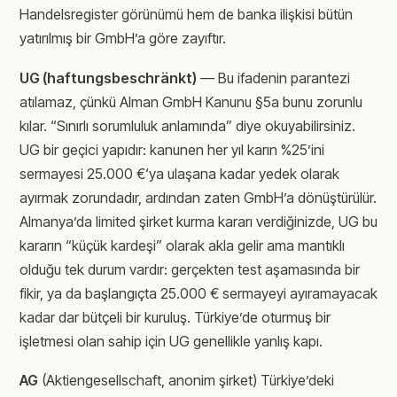
Handelsregister görünümü hem de banka ilişkisi bütün
yatırılmış bir GmbH’a göre zayıftır.
UG (haftungsbeschränkt)
— Bu ifadenin parantezi
atılamaz, çünkü Alman GmbH Kanunu §5a bunu zorunlu
kılar. “Sınırlı sorumluluk anlamında” diye okuyabilirsiniz.
UG bir geçici yapıdır: kanunen her yıl karın %25’ini
sermayesi 25.000 €‘ya ulaşana kadar yedek olarak
ayırmak zorundadır, ardından zaten GmbH’a dönüştürülür.
Almanya’da limited şirket kurma kararı verdiğinizde, UG bu
kararın “küçük kardeşi” olarak akla gelir ama mantıklı
olduğu tek durum vardır: gerçekten test aşamasında bir
fikir, ya da başlangıçta 25.000 € sermayeyi ayıramayacak
kadar dar bütçeli bir kuruluş. Türkiye’de oturmuş bir
işletmesi olan sahip için UG genellikle yanlış kapı.
AG
(Aktiengesellschaft, anonim şirket) Türkiye’deki