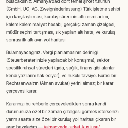
bulacaksınız: Almanya’daki dört temel şirket türünün
(GmbH, UG, AG, Zweigniederlassung) Türk işletme sahibi
için karşılaştırması, kuruluş sürecinin altı resmi adımı,
kalem kalem maliyet hesabı, gerçekçi zaman çizelgesi,
müdür seçimi tartışması, sık yapılan altı hata, ve kuruluş
sonrası ilk altı ayın yol haritası.
Bulamayacağınız: Vergi planlamasının derinliği
(Steuerberater’inizle yapılacak bir konuşma), sektör
spesifik ruhsat süreçleri (gıda, sağlık, finans gibi alanlar
kendi yazılarını hak ediyor), ve hukuki tavsiye. Burası bir
Rechtsanwalt’ın (Alman avukat) yerini almaz; bir karar
çerçevesi kurar.
Kararınızı bu rehberle çerçeveledikten sonra kendi
durumunuza özel bir zaman çizelgesi görmek isterseniz:
yarım saatte size özel bir kuruluş yol haritası çıkaran bir
araç hazırladım —
/almanyada-sirket-kurulusu/
.