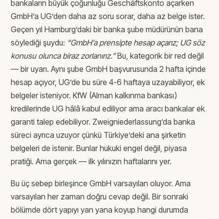
bankaların büyük çoğunluğu Geschäftskonto açarken
GmbH’a UG’den daha az soru sorar, daha az belge ister.
Geçen yıl Hamburg’daki bir banka şube müdürünün bana
söylediği şuydu:
“GmbH’a prensipte hesap açarız; UG söz
konusu olunca biraz zorlanırız.”
Bu, kategorik bir red değil
— bir uyarı. Aynı şube GmbH başvurusunda 2 hafta içinde
hesap açıyor, UG’de bu süre 4-6 haftaya uzayabiliyor, ek
belgeler isteniyor. KfW (Alman kalkınma bankası)
kredilerinde UG hâlâ kabul ediliyor ama aracı bankalar ek
garanti talep edebiliyor. Zweigniederlassung’da banka
süreci ayrıca uzuyor çünkü Türkiye’deki ana şirketin
belgeleri de istenir. Bunlar hukuki engel değil, piyasa
pratiği. Ama gerçek — ilk yılınızın haftalarını yer.
Bu üç sebep birleşince GmbH varsayılan oluyor. Ama
varsayılan her zaman doğru cevap değil. Bir sonraki
bölümde dört yapıyı yan yana koyup hangi durumda