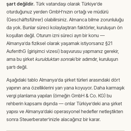
şart değildir.
Türk vatandaşı olarak Türkiye’de
oturduğunuz yerden GmbH’nızın ortağı ve müdürü
(Geschäftsführer) olabilirsiniz. Almanca bilme zorunluluğu
da yok. Bunlar süreci kolaylaştıran faktörler, kuruluşun ön
koşulları değil. Oturum izni süreci ayrı bir konu —
Almanya’da fiziksel olarak yaşamak istiyorsanız §21
AufenthG (girişimci vizesi) başvurusu yapmanız gerekir,
ama bu şirket
kurulduktan sonraki
bir adımdır, kuruluşun
şartı değil.
Aşağıdaki tablo Almanya’da şirket türleri arasındaki dört
yapının ana özelliklerini yan yana koyuyor. Daha karmaşık
vergi planlama yapıları (örneğin GmbH & Co. KG) bu
rehberin kapsamı dışında — onlar Türkiye’deki ana şirket
yapısı ve Almanya’daki operasyonel hedefler netleştikten
sonra Steuerberater’inizle alacağınız bir karar.