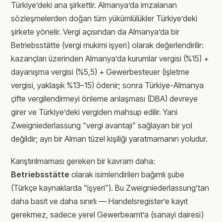
Türkiye’deki ana şirkettir. Almanya’da imzalanan
sözleşmelerden doğan tüm yükümlülükler Türkiye’deki
şirkete yönelir. Vergi açısından da Almanya’da bir
Betriebsstätte (vergi mukimi işyeri) olarak değerlendirilir:
kazançları üzerinden Almanya’da kurumlar vergisi (%15) +
dayanışma vergisi (%5,5) + Gewerbesteuer (işletme
vergisi, yaklaşık %13–15) ödenir; sonra Türkiye-Almanya
çifte vergilendirmeyi önleme anlaşması (DBA) devreye
girer ve Türkiye’deki vergiden mahsup edilir. Yani
Zweigniederlassung “vergi avantajı” sağlayan bir yol
değildir; ayrı bir Alman tüzel kişiliği yaratmamanın yoludur.
Karıştırılmaması gereken bir kavram daha:
Betriebsstätte
olarak isimlendirilen bağımlı şube
(Türkçe kaynaklarda “işyeri”). Bu Zweigniederlassung’tan
daha basit ve daha sınırlı — Handelsregister’e kayıt
gerekmez, sadece yerel Gewerbeamt’a (sanayi dairesi)