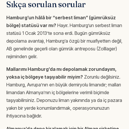
Sıkça sorulan sorular
Hamburg’un hâlâ bir “serbest liman” (gümrüksüz
bölge) statüsü var mı?
Hayır. Hamburg’un serbest liman
statüsü 1 Ocak 2013’te sona erdi. Bugün gümrüksüz
depolama avantajı, Hamburg’a özgü bir muafiyetten değil,
AB genelinde geçerli olan gümrük antreposu (Zolllager)
rejiminden gelir.
Mallarımı Hamburg’da mı depolamak zorundayım,
yoksa iç bölgeye taşıyabilir miyim?
Zorunlu değilsiniz.
Hamburg, Avrupa’nın en büyük demiryolu limanıdır; malları
limandan Almanya’nın iç bölgelerine verimli biçimde
taşıyabilirsiniz. Deponuzu liman yakınında ya da iç pazara
yakın bir yerde konumlandırmak, operasyonunuzun
ihtiyacına bağlıdır.
Almanya’da depo kiralamak için bir Alman şirketine