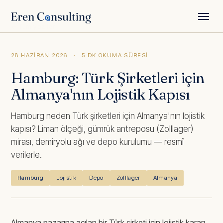
← Tüm yazılar
28 HAZIRAN 2026
·
5 DK OKUMA SÜRESI
Hamburg: Türk Şirketleri için
Almanya'nın Lojistik Kapısı
Hamburg neden Türk şirketleri için Almanya'nın lojistik
kapısı? Liman ölçeği, gümrük antreposu (Zolllager)
mirası, demiryolu ağı ve depo kurulumu — resmî
verilerle.
Hamburg
Lojistik
Depo
Zolllager
Almanya
Almanya pazarına açılan bir Türk şirketi için lojistik kararı