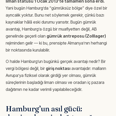
liman statüsü 1 Ocak 2013’te tamamen sona erdi.
Yani bugün Hamburg’da “gümrüksüz bölge” diye özel bir
ayrıcalık yoktur. Bunu net söylemek gerekir, çünkü bazı
kaynaklar hâlâ eski durumu yansıtır. Bugün gümrük
avantajı, Hamburg’a özgü bir muafiyetten değil, AB
genelinde geçerli olan
gümrük antreposu (Zolllager)
rejiminden gelir — ki bu, prensipte Almanya’nın herhangi
bir noktasında kurulabilir.
O halde Hamburg’un bugünkü gerçek avantajı nedir? Bir
vergi bölgesi değil, bir
giriş noktası
avantajıdır: malların
Avrupa’ya fiziksel olarak girdiği yer olması, gümrük
süreçlerinin başladığı liman olması ve oradan iç pazara
dağıtımın ne kadar verimli yapılabileceğidir.
Hamburg’un asıl gücü: